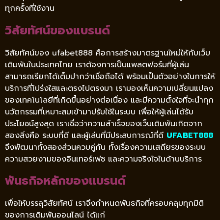
ทุกครั้งที่ใช้งาน
วิสัยทัศน์ของแบรนด์
วิสัยทัศน์ของ ufabet888 คือการสร้างมาตรฐานใหม่ให้กับเว็บ
เดิมพันในประเทศไทย เราต้องการเป็นแพลตฟอร์มที่ผู้เล่น
สามารถเรียกได้เต็มปากว่าเชื่อถือได้ พร้อมเป็นตัวอย่างในการให้
บริการที่โปร่งใสและตรงไปตรงมา เรามองเห็นความเปลี่ยนแปลง
ของเทคโนโลยีที่เกิดขึ้นอย่างต่อเนื่อง และมีความตั้งใจที่จะนำทุก
นวัตกรรมที่เหมาะสมเข้ามาปรับใช้ในระบบ เพื่อให้ผู้เล่นได้รับ
ประโยชน์สูงสุด เราเชื่อว่าความสำเร็จของเว็บเดิมพันเกิดจาก
สองสิ่งคือ ระบบที่ดี และผู้เล่นที่มีประสบการณ์ที่ดี
UFABET888
จึงพัฒนาทั้งสองส่วนควบคู่กัน ทั้งเรื่องความเสถียรของระบบ
ความสวยงามของอินเทอร์เฟซ และความจริงใจในด้านบริการ
พันธกิจหลักของแบรนด์
เพื่อให้บรรลุวิสัยทัศน์ เราจึงกำหนดพันธกิจที่ครอบคลุมทุกมิติ
ของการเดิมพันออนไลน์ ได้แก่