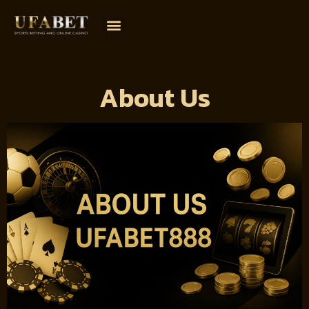
UFABET 888
สมัครสมาชิก
ทางเข้าเล่น
ติดต่อทีมงาน
About Us