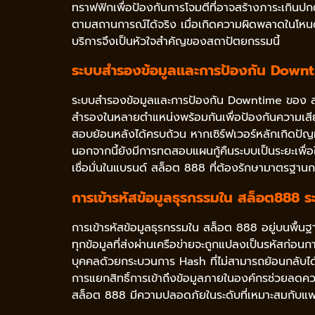
ทราฟฟิกเพื่อป้องกันการโจมตีที่อาจสร้างภาระเกินปกต
ตามสถานการณ์ได้จริง เมื่อเกิดความผิดพลาดในโหนดใ
บริการจึงเป็นหัวใจสำคัญของสถาปัตยกรรมนี้
ระบบสำรองข้อมูลและการป้องกัน Down
ระบบสำรองข้อมูลและการป้องกัน Downtime ของ สล็อ
สำรองในหลายตำแหน่งพร้อมกันเพื่อป้องกันความเสียห
สอบย้อนหลังได้ครบถ้วน หากเซิร์ฟเวอร์หลักเกิดปัญห
นอกจากนี้ยังมีการทดสอบแผนกู้คืนระบบเป็นระยะเพื
เชื่อมั่นในแบรนด์ สล็อต 888 ที่ต้องรักษามาตรฐานกา
การเข้ารหัสข้อมูลธุรกรรมใน สล็อต888 ร
การเข้ารหัสข้อมูลธุรกรรมใน สล็อต 888 อยู่บนพื้น
ทุกข้อมูลที่ส่งผ่านเครือข่ายจะถูกแปลงเป็นรหัสก่
บุคคลด้วยกระบวนการ Hash ที่ไม่สามารถย้อนกลับได้
การแยกสิทธิ์การเข้าถึงข้อมูลภายในองค์กรช่วยลดควา
สล็อต 888 มีความปลอดภัยในระดับที่เหมาะสมกับแพ