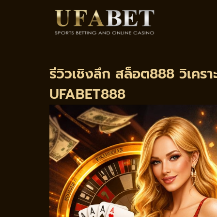
รีวิวเชิงลึก สล็อต888 วิเค
UFABET888