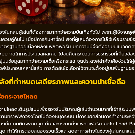
่องในกลุ่มผู้เล่นที่ต้องการมากกว่าความบันเทิงทั่วไป เพราะผู้ใช้งา
กันไป เมื่อมีการค้นหาชื่อนี้ สิ่งที่ผู้เล่นต้องการไม่ใช่เพียงรายชื่
ฐานที่อยู่เบื้องหลังแพลตฟอร์ม บทความนี้จึงตั้งอยู่บนแนวคิดการ
มระบบ กลไกการประมวลผลเกม ไปจนถึงกระบวนการธุรกรรมที่เกี่ยวข้อ
ยู่บนข้อมูลมากกว่าความเชื่อหรือกระแส จุดประสงค์สำคัญคือช่วยให้
์ประกอบเหล่านี้แล้ว การตัดสินใจเลือกใช้งานจะตั้งอยู่บนพื้นฐานของ
ังที่กำหนดเสถียรภาพและความน่าเชื่อถือ
รือกระจายโหลด
หลดเต็มรูปแบบเพื่อรองรับปริมาณผู้เล่นจำนวนมากที่เข้าสู่ระบบพ
ตามทราฟฟิกจริงโดยไม่ต้องหยุดระบบ มีการแยกส่วนการทำงานระหว่า
ี่ยงที่ความผิดพลาดจุดเดียวจะกระทบทั้งแพลตฟอร์ม กลไก Load B
ที่สุด ทำให้การตอบสนองรวดเร็วและลดอาการค้างในช่วงผู้เล่นหนาแ