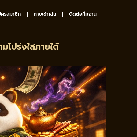
ัครสมาชิก
ทางเข้าเล่น
ติดต่อทีมงาน
ามโปร่งใสภายใต้