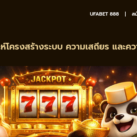
UFABET 888
สม
ราะห์โครงสร้างระบบ ความเสถียร และคว