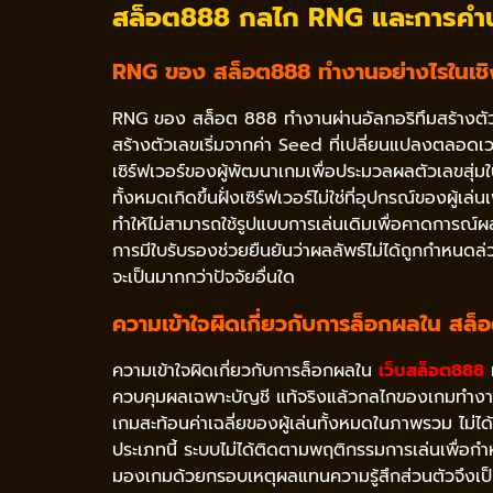
สล็อต888 กลไก RNG และการคำนวณ
RNG ของ สล็อต888 ทำงานอย่างไรในเชิง
RNG ของ สล็อต 888 ทำงานผ่านอัลกอริทึมสร้างตัว
สร้างตัวเลขเริ่มจากค่า Seed ที่เปลี่ยนแปลงตลอดเว
เซิร์ฟเวอร์ของผู้พัฒนาเกมเพื่อประมวลผลตัวเลขสุ่มใ
ทั้งหมดเกิดขึ้นฝั่งเซิร์ฟเวอร์ไม่ใช่ที่อุปกรณ์ของผ
ทำให้ไม่สามารถใช้รูปแบบการเล่นเดิมเพื่อคาดการ
การมีใบรับรองช่วยยืนยันว่าผลลัพธ์ไม่ได้ถูกกำหน
จะเป็นมากกว่าปัจจัยอื่นใด
ความเข้าใจผิดเกี่ยวกับการล็อกผลใน สล
ความเข้าใจผิดเกี่ยวกับการล็อกผลใน
เว็บสล็อต888
ม
ควบคุมผลเฉพาะบัญชี แท้จริงแล้วกลไกของเกมทำงานบนพื
เกมสะท้อนค่าเฉลี่ยของผู้เล่นทั้งหมดในภาพรวม ไม่
ประเภทนี้ ระบบไม่ได้ติดตามพฤติกรรมการเล่นเพื่
มองเกมด้วยกรอบเหตุผลแทนความรู้สึกส่วนตัวจึงเป็