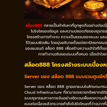
สล็อต888
กลายเป็นคำค้นหาที่ถูกพูดถึงอย่างต่อเนื
โปร่งใสของข้อมูล และความปลอดภัยของธุรกรรมควบคู่
โครงสร้างการทำงาน ความเป็นธรรมของระบบ และมาตร
รีวิวแบบผิวเผิน โดยมุ่งอธิบายตั้งแต่สถาปัตยกรร
ของแบรนด์ สล็อต 888 เพื่อสร้างความเข้าใจที่ตั้งอ
การทำงานจริงของระบบทั้งหมด เมื่อเข้าใจองค
สล็อต888 โครงสร้างระบบเบื้องหล
Server ของ สล็อต 888 แบบรวมศูนย์ห
Server ของ สล็อต 888 ถูกออกแบบในลักษณะกระจายโ
Cloud Infrastructure ที่สามารถขยายทรัพยากรได้
ระบบธุรกรรมทางการเงินอย่างชัดเจนเพื่อลดความเส
แบบต่อเนื่องแล้วกระจายคำสั่งไปยังโหนดที่ว่างมาก