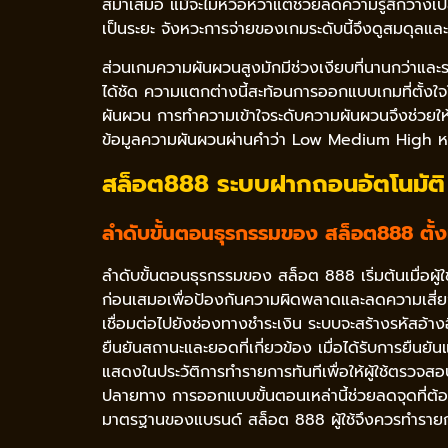
สม่ำเสมอ แม้จะไม่หวือหวาแต่ช่วยลดความรู้สึกว่างเป
เป็นระยะ จังหวะการจ่ายของเกมระดับนี้จึงดูสมดุลและ
ส่วนเกมความผันผวนสูงมักมีช่วงเงียบที่นานกว่าและรา
ได้ชัด ความแตกต่างนี้สะท้อนการออกแบบเกมที่ตั้งใจ
ผันผวน การทำความเข้าใจระดับความผันผวนจึงช่วยให้
ข้อมูลความผันผวนผ่านคำว่า Low Medium High หรือ
สล็อต888 ระบบฝากถอนอัตโนมัติ ว
ลำดับขั้นตอนธุรกรรมของ สล็อต888 ตั้งแ
ลำดับขั้นตอนธุรกรรมของ สล็อต 888 เริ่มต้นเมื่อผู้
ก่อนเสมอเพื่อป้องกันความผิดพลาดและลดความเสี่ยง
เชื่อมต่อไปยังช่องทางชำระเงิน ระบบจะสร้างรหัสอ้าง
ยืนยันสถานะและยอดที่เกี่ยวข้อง เมื่อได้รับการยืนย
แสดงในประวัติการทำรายการทันทีเพื่อให้ผู้ใช้ตรวจ
ปลายทาง การออกแบบขั้นตอนเหล่านี้ช่วยลดจุดที
มาตรฐานของแบรนด์ สล็อต 888 ผู้ใช้จึงควรทำรายก