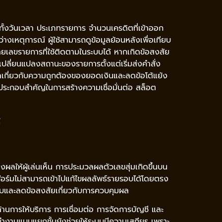
้งวันเวลา ประเภทรายการ จำนวนเครดิตที่เข้าออก
างเหตุการณ์ ผู้ใช้สามารถดูข้อมูลย้อนหลังเพื่อเทียบ
มายเลขรายการที่ใช้ติดตามในระบบได้ หากเกิดข้อสงสัย
ารเปลี่ยนแปลงสถานะของรายการตั้งแต่เริ่มส่งคำสั่ง
ลเกี่ยวกับความถูกต้องของยอดเงินและลดข้อโต้แย้ง
ประกอบสำคัญในการสร้างความเชื่อมั่นต่อ สล็อต
ส
ให้ผู้เล่นเห็น การประมวลผลตัวเลขสุ่มเกิดขึ้นบน
ร์มไม่สามารถเข้าไปแก้ไขผลลัพธ์รายรอบได้โดยตรง
อบและลดข้อสงสัยเกี่ยวกับการควบคุมผล
านการให้บริการ การเชื่อมต่อ การจัดการบัญชี และ
ทำงานแบบแยกชั้นยังช่วยให้ระบบมีความเสถียร เพราะ